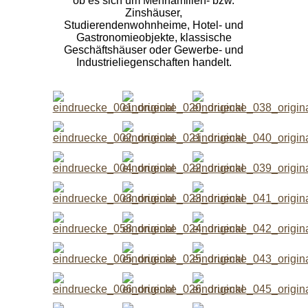
ob es sich um Mehrfamilien- bzw.
Zinshäuser,
Studierendenwohnheime, Hotel- und
STELLENANGEBOTE
Gastronomieobjekte, klassische
Geschäftshäuser oder Gewerbe- und
Aktuell
Industrieliegenschaften handelt.
KONTAKT
Adressdaten
Kontaktformular
Impressum