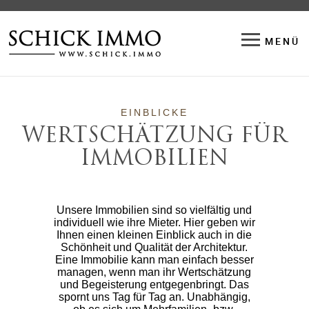
UNTERNEHMEN
MENÜ
MENÜ
Standorte
Unternehmen
AKTUELLES
EINBLICKE
WERTSCHÄTZUNG FÜR
SINNMED Bad Brückenau
IMMOBILIEN
EINBLICKE
Unsere Immobilien sind so vielfältig und
individuell wie ihre Mieter. Hier geben wir
Ihnen einen kleinen Einblick auch in die
Schönheit und Qualität der Architektur.
Eine Immobilie kann man einfach besser
ANKAUF
managen, wenn man ihr Wertschätzung
und Begeisterung entgegenbringt. Das
spornt uns Tag für Tag an. Unabhängig,